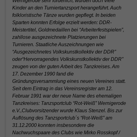
Wernigerode sehr förderlich, wurden doch viele
Kinder an den Turniertanzsport herangeführt. Auch
folkloristische Tänze wurden gepflegt. In beiden
Sparten konnten Erfolge erzielt werden: DDR-
Meistertitel, Goldmedaillen bei “Arbeiterfestspielen”,
zahllose ausgezeichnete Platzierungen bei
Turnieren. Staatliche Auszeichnungen wie
“Ausgezeichnetes Volkskunstkollektiv der DDR”
oder“Hervorragendes Volkskunstkollektiv der DDR”
zeugen von der guten Arbeit des Tanzkreises. Am
17. Dezember 1990 fand die
Gründungsversammlung eines neuen Vereines statt.
Seit dem Eintrag in das Vereinsregister am 12.
Februar 1991 war der neue Name des ehemaligen
Tanzkreises: Tanzsportclub “Rot-Weiß” Wernigerode
e.V.,Clubvorsitzender wurde Klaus Stenzel. Bis zur
Auflösung des Tanzsportclub´s “Rot-Weiß” am
31.12.2000 konnten insbesondere die
Nachwuchspaare des Clubs wie Mirko Rosskopf /