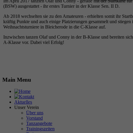
Im April 2017 tanzten Olaf und Conny - gerade mit der Startkarte fü
(BSW) ausgestattet - ihr erstes Turnier in der Klasse Sen. II D.
Ab 2018 wechselten sie zu den Amateuren - erhielten somit ihr Start
kräftig Punkte und auch einige Platzierungen gesammelt und stiege
Weihnachtsturniere in Bleicherode in die C-Klasse auf.
Inzwischen tanzen Olaf und Conny in der B-Klasse und bereiten sich 
A-Klasse vor. Dabei viel Erfolg!
Main Menu
Aktuelles
Unser Verein
Über uns
Vorstand
Tanzangebote
Trainingszeiten