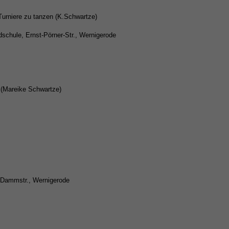
Turniere zu tanzen (K.Schwartze)
ndschule, Ernst-Pörner-Str., Wernigerode
. (Mareike Schwartze)
e Dammstr., Wernigerode