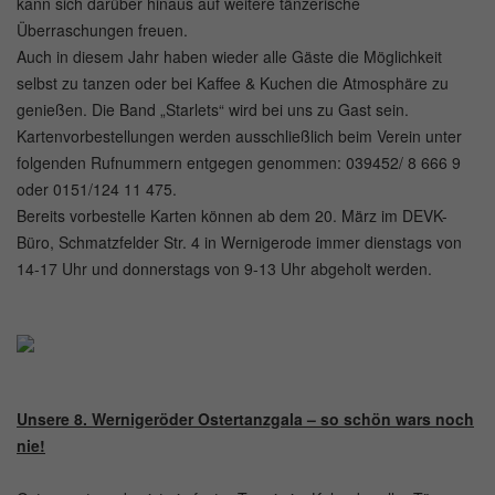
kann sich darüber hinaus auf weitere tänzerische
Überraschungen freuen.
Auch in diesem Jahr haben wieder alle Gäste die Möglichkeit
selbst zu tanzen oder bei Kaffee & Kuchen die Atmosphäre zu
genießen. Die Band „Starlets“ wird bei uns zu Gast sein.
Kartenvorbestellungen werden ausschließlich beim Verein unter
folgenden Rufnummern entgegen genommen: 039452/ 8 666 9
oder 0151/124 11 475.
Bereits vorbestelle Karten können ab dem 20. März im DEVK-
Büro, Schmatzfelder Str. 4 in Wernigerode immer dienstags von
14-17 Uhr und donnerstags von 9-13 Uhr abgeholt werden.
Unsere 8. Wernigeröder Ostertanzgala – so schön wars noch
nie!