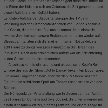
auf der Fläche. Ein großes Dankeschön geht dabei wie immer an
die Eltern der Kids, die sich am Osterfest die Zeit genommen und
diesen Auftritt erst ermöglicht haben.
Es folgten Auftritte der Steppertanzgruppe des TV Jahn
Wolfsburg und der Flamencotänzerinnen von Flor de Andalucia
aus Goslar, die ordentlich Applaus bekamen. Im mittlerweile
zweiten Jahr trat auch unsere Breitensportformation wieder auf.
Dieses Jahr tanzten sich die in einem frischen Rot gekleideten
acht Paare zu Songs von Eros Ramazotti in die Herzen des
Publikums. Nach dem erfolgreichen Auftritt war die Erleichterung
in den Gesichtern deutlich erkennbar.
Im Anschluss konnte ein rasante und akrobatische Rock’n’Roll-
Einlage des aus der Show „Got to Dance“ bekannten Duos Tabea
und Jonas Gagelmann bewundert werden. Mit ihren rasanten
Figuren und sichtlichem Spaß am Tanzen rissen sie alle von den
Stühlen.
Der Höhepunkt der Veranstaltung war in diesem Jahr der Auftritt
des Paares Dr. Cornelia und Uwe Bodinet, die unter anderem mit
einem langsamen Walzer, einem Quickstep und einem Tango für