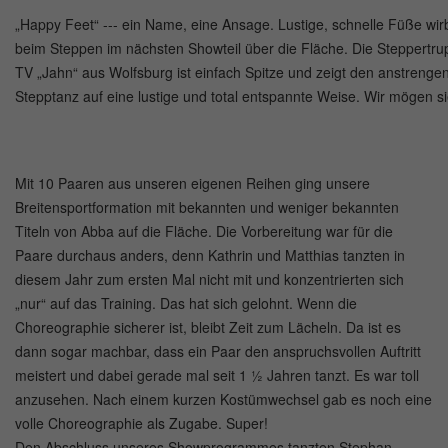
„Happy Feet“ --- ein Name, eine Ansage. Lustige, schnelle Füße wir
beim Steppen im nächsten Showteil über die Fläche. Die Steppertr
TV „Jahn“ aus Wolfsburg ist einfach Spitze und zeigt den anstrenge
Stepptanz auf eine lustige und total entspannte Weise. Wir mögen si
Mit 10 Paaren aus unseren eigenen Reihen ging unsere
Breitensportformation mit bekannten und weniger bekannten
Titeln von Abba auf die Fläche. Die Vorbereitung war für die
Paare durchaus anders, denn Kathrin und Matthias tanzten in
diesem Jahr zum ersten Mal nicht mit und konzentrierten sich
„nur“ auf das Training. Das hat sich gelohnt. Wenn die
Choreographie sicherer ist, bleibt Zeit zum Lächeln. Da ist es
dann sogar machbar, dass ein Paar den anspruchsvollen Auftritt
meistert und dabei gerade mal seit 1 ½ Jahren tanzt. Es war toll
anzusehen. Nach einem kurzen Kostümwechsel gab es noch eine
volle Choreographie als Zugabe. Super!
Den Abschluss unseres Showprogrammes tanzten Stephan