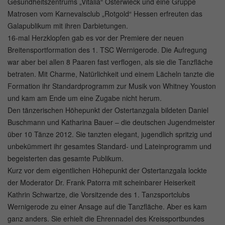
Gesundheitszentrums „Vitalia“ Osterwieck und eine Gruppe
Matrosen vom Karnevalsclub „Rotgold“ Hessen erfreuten das
Galapublikum mit ihren Darbietungen.
16-mal Herzklopfen gab es vor der Premiere der neuen
Breitensportformation des 1. TSC Wernigerode. Die Aufregung
war aber bei allen 8 Paaren fast verflogen, als sie die Tanzfläche
betraten. Mit Charme, Natürlichkeit und einem Lächeln tanzte die
Formation ihr Standardprogramm zur Musik von Whitney Youston
und kam am Ende um eine Zugabe nicht herum.
Den tänzerischen Höhepunkt der Ostertanzgala bildeten Daniel
Buschmann und Katharina Bauer – die deutschen Jugendmeister
über 10 Tänze 2012. Sie tanzten elegant, jugendlich spritzig und
unbekümmert ihr gesamtes Standard- und Lateinprogramm und
begeisterten das gesamte Publikum.
Kurz vor dem eigentlichen Höhepunkt der Ostertanzgala lockte
der Moderator Dr. Frank Patorra mit scheinbarer Heiserkeit
Kathrin Schwartze, die Vorsitzende des 1. Tanzsportclubs
Wernigerode zu einer Ansage auf die Tanzfläche. Aber es kam
ganz anders. Sie erhielt die Ehrennadel des Kreissportbundes