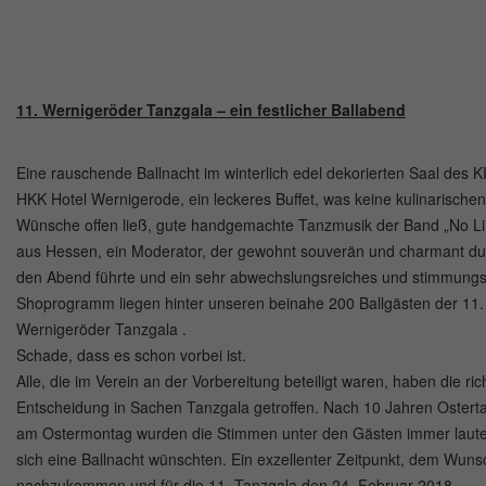
11. Wernigeröder Tanzgala – ein festlicher Ballabend
Eine rauschende Ballnacht im winterlich edel dekorierten Saal des K
HKK Hotel Wernigerode, ein leckeres Buffet, was keine kulinarischen
Wünsche offen ließ, gute handgemachte Tanzmusik der Band „No Li
aus Hessen, ein Moderator, der gewohnt souverän und charmant du
den Abend führte und ein sehr abwechslungsreiches und stimmungs
Shoprogramm liegen hinter unseren beinahe 200 Ballgästen der 11.
Wernigeröder Tanzgala .
Schade, dass es schon vorbei ist.
Alle, die im Verein an der Vorbereitung beteiligt waren, haben die ric
Entscheidung in Sachen Tanzgala getroffen. Nach 10 Jahren Ostert
am Ostermontag wurden die Stimmen unter den Gästen immer lauter
sich eine Ballnacht wünschten. Ein exzellenter Zeitpunkt, dem Wuns
nachzukommen und für die 11. Tanzgala den 24. Februar 2018