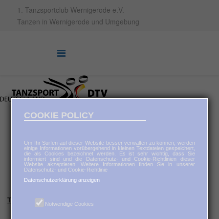
1. Tanzsportclub Wernigerode e.V.
Tanzen in Wernigerode und Umgebung
COOKIE POLICY
Um Ihr Surfen auf dieser Website besser verwalten zu können, werden
einige Informationen vorübergehend in kleinen Textdateien gespeichert,
die als Cookies bezeichnet werden. Es ist sehr wichtig, dass Sie
informiert sind und die Datenschutz- und Cookie-Richtlinien dieser
Website akzeptieren. Weitere Informationen finden Sie in unserer
Datenschutz- und Cookie-Richtlinie
Datenschutzerklärung anzeigen
Trainingszeiten und Vorstellung der Tanzgruppen
Notwendige Cookies