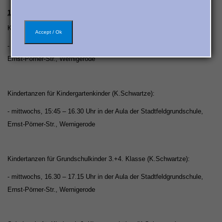
1. Kindertanzen:
Kindertanzen für Grundschulkinder 1.+2. Klasse (K.Schwartze)
Accept / Ok
- mittwochs, 14:50-15:35 Uhr in der Aula der Stadtfeldgrundschule,
Ernst-Pörner-Str., Wernigerode
Kindertanzen für Kindergartenkinder (K.Schwartze):
- mittwochs, 15:45 – 16.30 Uhr in der Aula der Stadtfeldgrundschule,
Ernst-Pörner-Str., Wernigerode
Kindertanzen für Grundschulkinder 3.+4. Klasse (K.Schwartze):
- mittwochs, 16.30 – 17.15 Uhr in der Aula der Stadtfeldgrundschule,
Ernst-Pörner-Str., Wernigerode