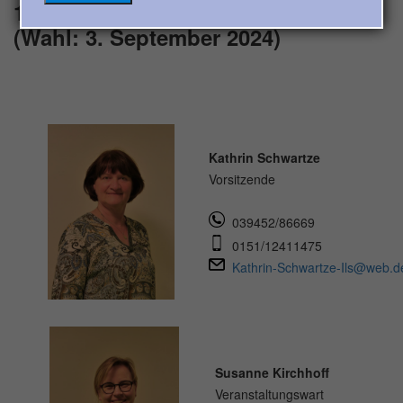
1.Tanzsportclubs Wernigerode
(Wahl: 3. September 2024)
Kathrin Schwartze
Vorsitzende
039452/86669
0151/12411475
Kathrin-Schwartze-Ils@web.d
Susanne Kirchhoff
Veranstaltungswart