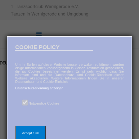
1. Tanzsportclub Wernigerode e.V.
Tanzen in Wernigerode und Umgebung
COOKIE POLICY
Um Ihr Surfen auf dieser Website besser verwalten zu können, werden
einige Informationen vorübergehend in kleinen Textdateien gespeichert,
die als Cookies bezeichnet werden. Es ist sehr wichtig, dass Sie
informiert sind und die Datenschutz- und Cookie-Richtlinien dieser
Website akzeptieren. Weitere Informationen finden Sie in unserer
Datenschutz- und Cookie-Richtlinie
Datenschutzerklärung anzeigen
Notwendige Cookies
Der Vorstand des
Accept / Ok