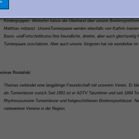
Ok
Kathrin ist seit der ersten Stunde des Vereins dabei und steckt viel Leiden
Vorsitzende ist Trainerin C Breitensport.
Sie trainiert sowohl unsere Breiten
Kindergruppen. Weiterhin hat
sie die Oberhand über unsere Breitensportfor
Matthias mittanzt. Unsere
Turnierpaare werden ebenfalls von Kathrin trainiert
Basis- und
Fortschrittkurse.
Ihre freundliche, direkte, aber auch gleichzeitig 
Turnierpaare zu
schätzen. Aber auch unsere Jüngsten hat sie wunderbar im 
homas Rostalski
Thomas verbindet eine langjährige Freundschaft mit unserem Verein. Er blic
als Turniertänzer zurück.
Seit 1991 ist er ADTV Tanzlehrer und seit 1994 Tr
Rhythmus
unsere Turniertänzer und fortgeschrittenen Breitensporttänzer. 
viele
weitere Vereine in der Region.