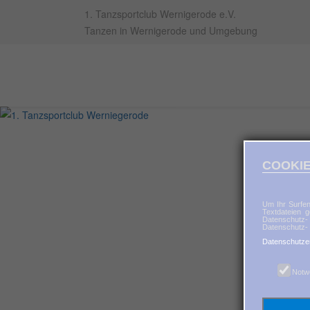
1. Tanzsportclub Wernigerode e.V.
Tanzen in Wernigerode und Umgebung
COOKIE
Um Ihr Surfen
Textdateien g
Datenschutz-
Datenschutz- 
Datenschutze
Notw
K