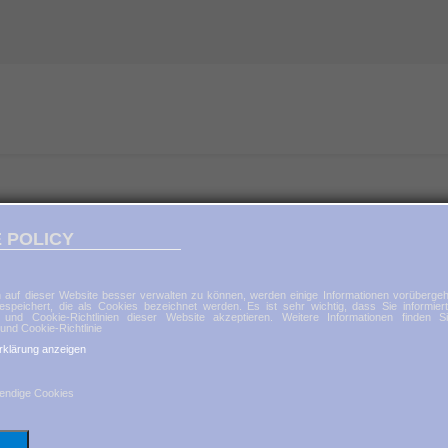
 POLICY
 auf dieser Website besser verwalten zu können, werden einige Informationen vorübergeh
espeichert, die als Cookies bezeichnet werden. Es ist sehr wichtig, dass Sie informier
Unsere Trainer
 und Cookie-Richtlinien dieser Website akzeptieren. Weitere Informationen finden S
und Cookie-Richtlinie
rklärung anzeigen
endige Cookies
athrin Schwartze