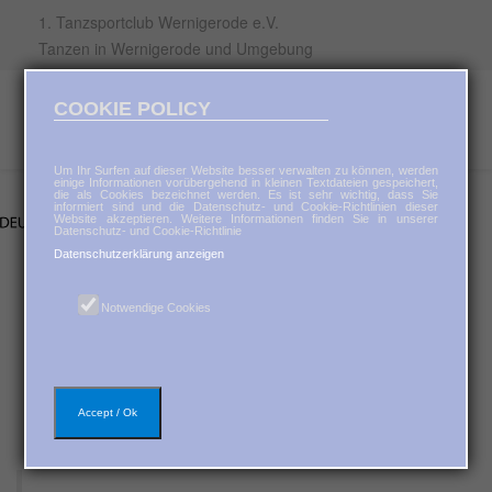
1. Tanzsportclub Wernigerode e.V.
Tanzen in Wernigerode und Umgebung
COOKIE POLICY
Um Ihr Surfen auf dieser Website besser verwalten zu können, werden
einige Informationen vorübergehend in kleinen Textdateien gespeichert,
die als Cookies bezeichnet werden. Es ist sehr wichtig, dass Sie
informiert sind und die Datenschutz- und Cookie-Richtlinien dieser
Website akzeptieren. Weitere Informationen finden Sie in unserer
Datenschutz- und Cookie-Richtlinie
Datenschutzerklärung anzeigen
Notwendige Cookies
Accept / Ok
Neuer Basiskurs für Paare ab November 2024