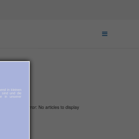
end in kleinen
t sind und die
ie in unserer
Error: No articles to display