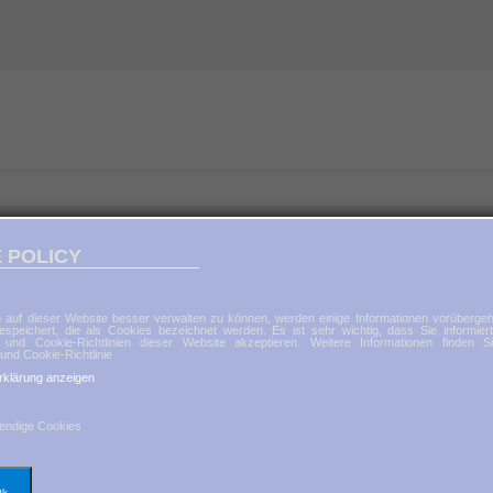
 POLICY
 auf dieser Website besser verwalten zu können, werden einige Informationen vorübergeh
espeichert, die als Cookies bezeichnet werden. Es ist sehr wichtig, dass Sie informier
 und Cookie-Richtlinien dieser Website akzeptieren. Weitere Informationen finden S
und Cookie-Richtlinie
rklärung anzeigen
endige Cookies
Ok