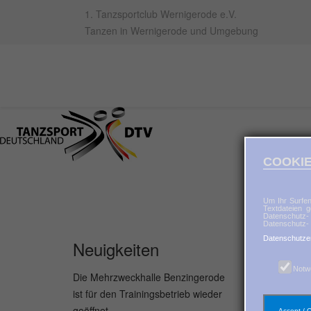
1. Tanzsportclub Wernigerode e.V.
Tanzen in Wernigerode und Umgebung
COOKIE
Um Ihr Surfen
Textdateien g
Datenschutz-
Datenschutz- 
Datenschutze
Neuigkeiten
Notw
Die Mehrzweckhalle Benzingerode
ist für den Trainingsbetrieb wieder
geöffnet.
Accept / 