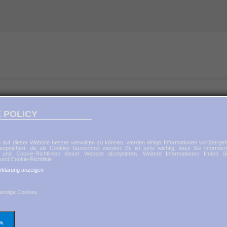
 POLICY
 auf dieser Website besser verwalten zu können, werden einige Informationen vorübergeh
espeichert, die als Cookies bezeichnet werden. Es ist sehr wichtig, dass Sie informier
 und Cookie-Richtlinien dieser Website akzeptieren. Weitere Informationen finden S
und Cookie-Richtlinie
rklärung anzeigen
endige Cookies
Ok