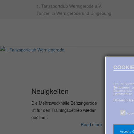
1. Tanzsportclub Wernigerode e.V.
Tanzen in Wernigerode und Umgebung
COOKIE
Um Ihr Surfen
Textdateien g
Neuigkeiten
Datenschutz-
Datenschutz- 
Datenschutze
Die Mehrzweckhalle Benzingerode
ist für den Trainingsbetrieb wieder
Notw
geöffnet.
Read more
Accept / 