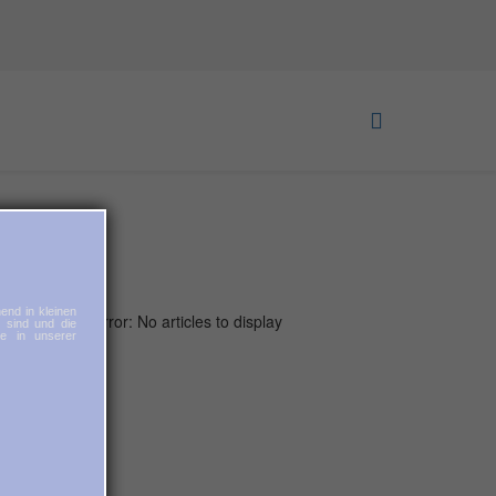
end in kleinen
Error: No articles to display
t sind und die
ie in unserer